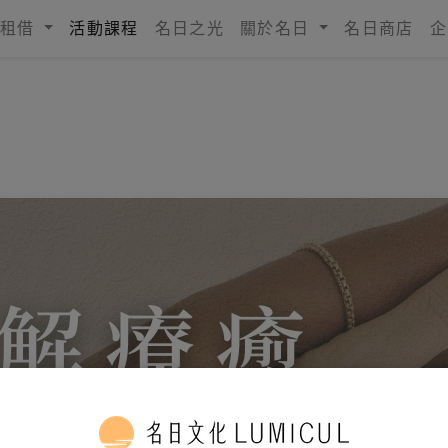
租借
活動課程
名日之光
關於名日
名日商店
企