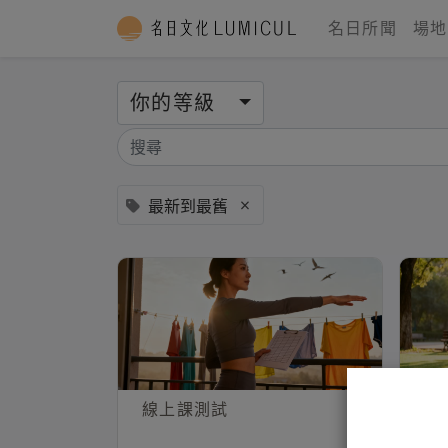
名日所聞
場地
你的等級
×
最新到最舊
線上課測試
認