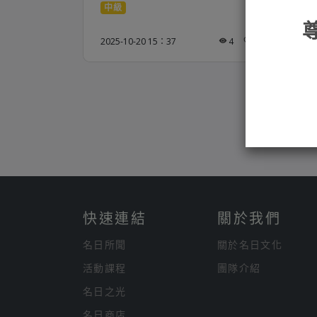
中級
中
2025-10-20 15：37
4
202
快速連結
關於我們
名日所聞
關於名日文化
活動課程
團隊介紹
名日之光
名日商店