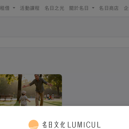
租借
活動課程
名日之光
關於名日
名日商店
企
識太極