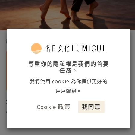
所有網誌
專業文章
有時會努力避免自己展現出對別人的需
尊重你的隱私權是我們的首要
要，而努力撐住太多事情。或是您有些不同
任務。
的看見與發現，都很值得對自己用關懷的態
我們使用 cookie 為你提供更好的
度來好奇哦！
用戶體驗。
文章授權：名日文化／文：
情緒成長同協空間 游琇雅 諮商
Cookie 政策
我同意
心理師