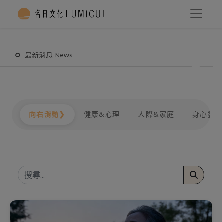
最新消息 News
猶豫
想休息卻覺得這樣太廢？內在拉扯的內耗 往往
正
人際關係＆家庭生活
健康＆心理
劉胤含
心理健康
心理學
自我覺察
人際
親密關係
親密
向右滑動❯
健康&心理
人際&家庭
身心靈