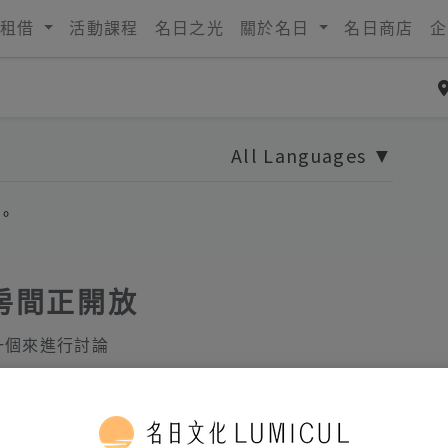
租借
活動課程
名日之光
關於名日
名日商店
企
All Languages
▼
。
房間正開放
一個來進行討論