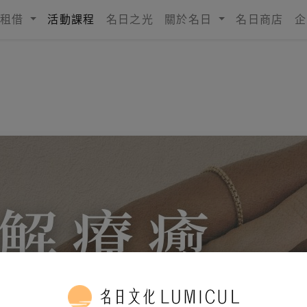
租借
活動課程
名日之光
關於名日
名日商店
企